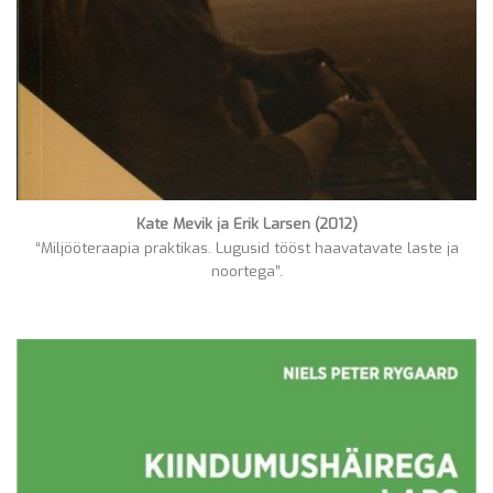
Kate Mevik ja Erik Larsen (2012)
“Miljööteraapia praktikas. Lugusid tööst haavatavate laste ja
noortega”.