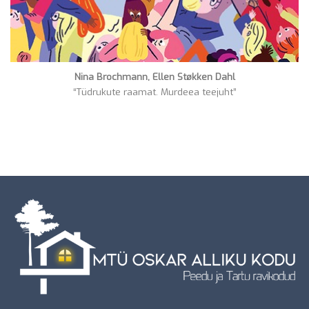
Nina Brochmann, Ellen Støkken Dahl
“Tüdrukute raamat. Murdeea teejuht”