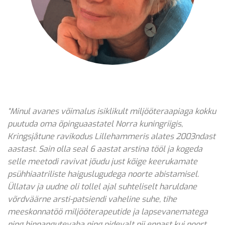
“Minul avanes võimalus isiklikult miljööteraapiaga kokku
puutuda oma õpinguaastatel Norra kuningriigis,
Kringsjåtune ravikodus Lillehammeris alates 2003ndast
aastast. Sain olla seal 6 aastat arstina tööl ja kogeda
selle meetodi ravivat jõudu just kõige keerukamate
psühhiaatriliste haiguslugudega noorte abistamisel.
Üllatav ja uudne oli tollel ajal suhteliselt haruldane
võrdväärne arsti-patsiendi vaheline suhe, tihe
meeskonnatöö miljööterapeutide ja lapsevanematega
ning hinnangutevaba ning pidevalt nii ennast kui noort