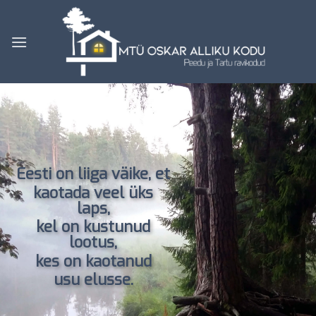
Skip
to
content
Eesti on liiga väike, et
kaotada veel üks
laps,
kel on kustunud
lootus,
kes on kaotanud
usu elusse.