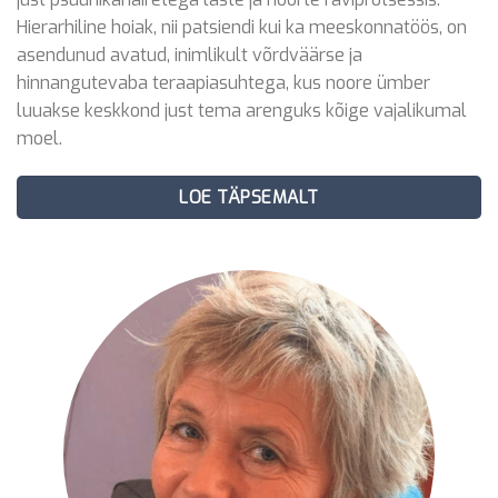
Hierarhiline hoiak, nii patsiendi kui ka meeskonnatöös, on
asendunud avatud, inimlikult võrdväärse ja
hinnangutevaba teraapiasuhtega, kus noore ümber
luuakse keskkond just tema arenguks kõige vajalikumal
moel.
LOE TÄPSEMALT