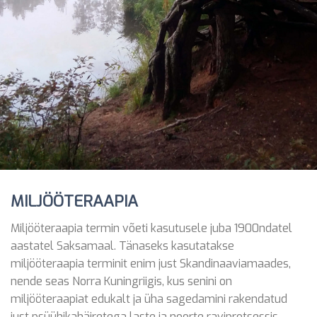
MILJÖÖTERAAPIA
Miljööteraapia termin võeti kasutusele juba 1900ndatel
aastatel Saksamaal. Tänaseks kasutatakse
miljööteraapia terminit enim just Skandinaaviamaades,
nende seas Norra Kuningriigis, kus senini on
miljööteraapiat edukalt ja üha sagedamini rakendatud
just psüühikahäiretega laste ja noorte raviprotsessis.