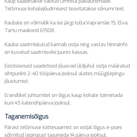
Kaup saadetakse valitud Omniva pakiautomaati.
Tellimuse kohalejõudmisest teavitatakse sõnumi teel.
Kaubale on võimalik ka ise järgi tulla:Vapramäe 15, Elva,
Tartu maakond 61508.
Kauba saatmiskulud kannab ostja ning vastav hinnainfo
on kuvatud saatmisviisi juures kassas.
Eestisisesed saadetised jõuavad üldjuhul ostja määratud
sihtpunkti 2-40 tööpäeva jooksul alates müügilepingu
jõustumist.
Erandlikel juhtumitel on õigus kaup kohale toimetada
kuni 45 kalendripäeva jooksul.
Taganemisõigus
Pärast tellimuse kättesaamist on ostjal õigus e-poes
sõlmitud lepingust taganeda 14 päeva jooksul.