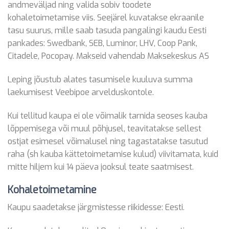
andmeväljad ning valida sobiv toodete
kohaletoimetamise viis. Seejärel kuvatakse ekraanile
tasu suurus, mille saab tasuda pangalingi kaudu Eesti
pankades: Swedbank, SEB, Luminor, LHV, Coop Pank,
Citadele, Pocopay. Makseid vahendab Maksekeskus AS
Leping jõustub alates tasumisele kuuluva summa
laekumisest Veebipoe arvelduskontole.
Kui tellitud kaupa ei ole võimalik tarnida seoses kauba
lõppemisega või muul põhjusel, teavitatakse sellest
ostjat esimesel võimalusel ning tagastatakse tasutud
raha (sh kauba kättetoimetamise kulud) viivitamata, kuid
mitte hiljem kui 14 päeva jooksul teate saatmisest.
Kohaletoimetamine
Kaupu saadetakse järgmistesse riikidesse: Eesti.