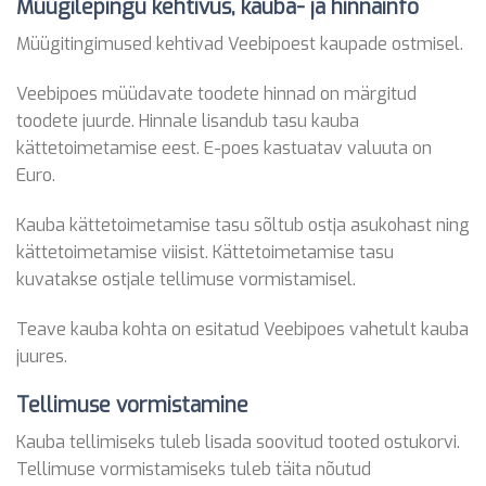
Müügilepingu kehtivus, kauba- ja hinnainfo
Müügitingimused kehtivad Veebipoest kaupade ostmisel.
Veebipoes müüdavate toodete hinnad on märgitud
toodete juurde. Hinnale lisandub tasu kauba
kättetoimetamise eest. E-poes kastuatav valuuta on
Euro.
Kauba kättetoimetamise tasu sõltub ostja asukohast ning
kättetoimetamise viisist. Kättetoimetamise tasu
kuvatakse ostjale tellimuse vormistamisel.
Teave kauba kohta on esitatud Veebipoes vahetult kauba
juures.
Tellimuse vormistamine
Kauba tellimiseks tuleb lisada soovitud tooted ostukorvi.
Tellimuse vormistamiseks tuleb täita nõutud