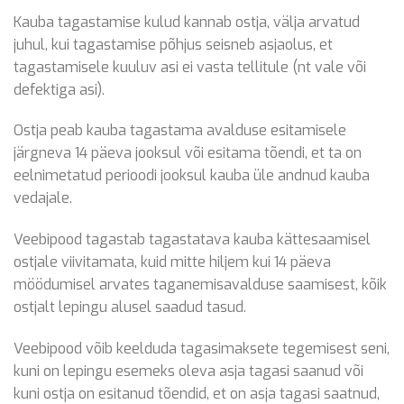
Kauba tagastamise kulud kannab ostja, välja arvatud
juhul, kui tagastamise põhjus seisneb asjaolus, et
tagastamisele kuuluv asi ei vasta tellitule (nt vale või
defektiga asi).
Ostja peab kauba tagastama avalduse esitamisele
järgneva 14 päeva jooksul või esitama tõendi, et ta on
eelnimetatud perioodi jooksul kauba üle andnud kauba
vedajale.
Veebipood tagastab tagastatava kauba kättesaamisel
ostjale viivitamata, kuid mitte hiljem kui 14 päeva
möödumisel arvates taganemisavalduse saamisest, kõik
ostjalt lepingu alusel saadud tasud.
Veebipood võib keelduda tagasimaksete tegemisest seni,
kuni on lepingu esemeks oleva asja tagasi saanud või
kuni ostja on esitanud tõendid, et on asja tagasi saatnud,