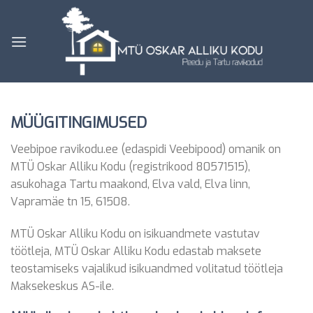
Skip
to
content
MÜÜGITINGIMUSED
Veebipoe ravikodu.ee (edaspidi Veebipood) omanik on
MTÜ Oskar Alliku Kodu (registrikood 80571515),
asukohaga Tartu maakond, Elva vald, Elva linn,
Vapramäe tn 15, 61508.
MTÜ Oskar Alliku Kodu on isikuandmete vastutav
töötleja, MTÜ Oskar Alliku Kodu edastab maksete
teostamiseks vajalikud isikuandmed volitatud töötleja
Maksekeskus AS-ile.