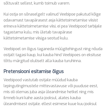
sõltuvalt sellest, kumb toimub varem.
Kui ostja on sõnaselgelt valinud Veebipoe pakutud kõige
odavamast tavapärasest asja kättetoimetamise viisist
erineva kättetoimetamise viisi, ei pea Veebipood tarbijale
tagastama kulu, mis ületab tavapärase
kättetoimetamise viisiga seotud kulu.
Veebipoel on õigus taganeda müügitehingust ning nõuda
ostjalt tagasi kaup, kui kauba hind Veebipoes on eksituse
tõttu märgitud oluliselt alla kauba turuhinna.
Pretensiooni esitamise õigus
Veebipood vastutab ostjale müüdud kauba
lepingutingimustele mittevastavuse või puuduse eest,
mis oli olemas juba asja üleandmise hetkel ning mis
ilmneb kuni kahe aasta jooksul, alates kauba
üleandmisest ostjale. ellest esimese kuue kuu jooksul